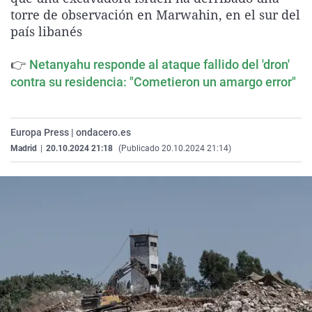
La rosa de los vientos
Caso
Extremadura
Virales
torre de observación en Marwahin, en el sur del
país libanés
Gente viajera
Retornados
Galicia
Televisión
Como el perro y el gat
Equipo de investigaci
La Rioja
Elecciones
👉
Netanyahu responde al ataque fallido del 'dron'
contra su residencia: "Cometieron un amargo error"
Operación Viuda Negr
Navarra
País Vasco
Europa Press | ondacero.es
Madrid
|
20.10.2024 21:18
(Publicado 20.10.2024 21:14)