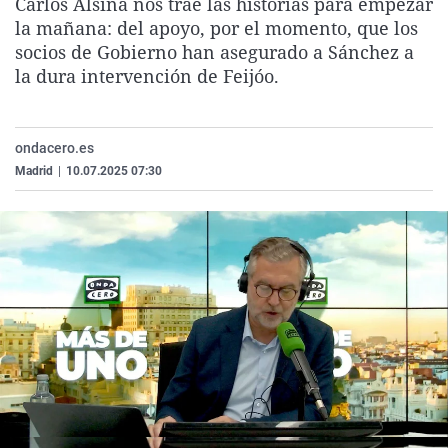
Carlos Alsina nos trae las historias para empezar
La rosa de los vientos
Caso
Extremadura
Virales
la mañana: del apoyo, por el momento, que los
socios de Gobierno han asegurado a Sánchez a
Gente viajera
Retornados
Galicia
Televisión
la dura intervención de Feijóo.
Como el perro y el gat
Equipo de investigaci
La Rioja
Elecciones
Operación Viuda Negr
Navarra
ondacero.es
País Vasco
Madrid
|
10.07.2025 07:30