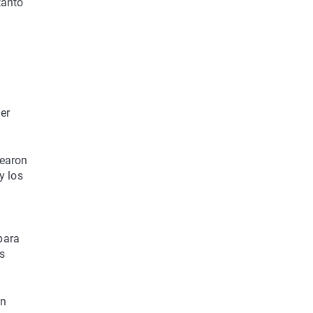
tanto
ner
rearon
y los
para
s
en