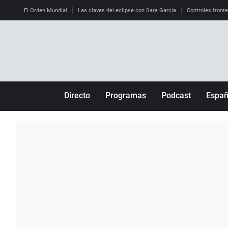
El Orden Mundial
Las claves del eclipse con Sara García
Controles front
Directo
Programas
Podcast
Espa
Más de uno
Los Perseguidos
Andalucía
Por fin
Malas decisiones
Aragón
Julia en la onda
Expedientes del más allá
Baleares
La brújula
El viaje del Guernica
Cantabria
Radioestadio
Invisibles
Cataluña
Radioestadio noche
Prohibido morirse
Comunidad de M
El colegio invisible
Esto no ha pasado
Comunitat Vale