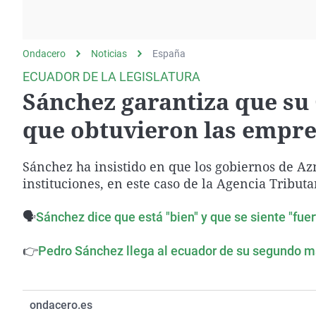
La rosa de los vientos
Caso
Extremadura
Gente viajera
Retornados
Galicia
Ondacero
Noticias
Como el perro y el
España
Equipo de investigación
La Rioja
gato
ECUADOR DE LA LEGISLATURA
Operación Viuda
Navarra
Sánchez garantiza que su 
Negra
País Vasco
que obtuvieron las empre
Sánchez ha insistido en que los gobiernos de Azn
instituciones, en este caso de la Agencia Tributar
🗣️
Sánchez dice que está "bien" y que se siente "fue
👉
Pedro Sánchez llega al ecuador de su segundo ma
ondacero.es