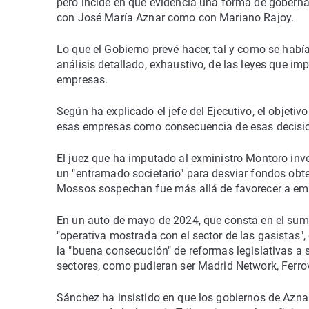
pero incide en que evidencia una forma de gobernar
con José María Aznar como con Mariano Rajoy.
Lo que el Gobierno prevé hacer, tal y como se hab
análisis detallado, exhaustivo, de las leyes que i
empresas.
Según ha explicado el jefe del Ejecutivo, el objetivo
esas empresas como consecuencia de esas decisi
El juez que ha imputado al exministro Montoro inve
un "entramado societario" para desviar fondos obten
Mossos sospechan fue más allá de favorecer a em
En un auto de mayo de 2024, que consta en el sumari
"operativa mostrada con el sector de las gasistas
la "buena consecución" de reformas legislativas a 
sectores, como pudieran ser Madrid Network, Ferro
Sánchez ha insistido en que los gobiernos de Aznar 