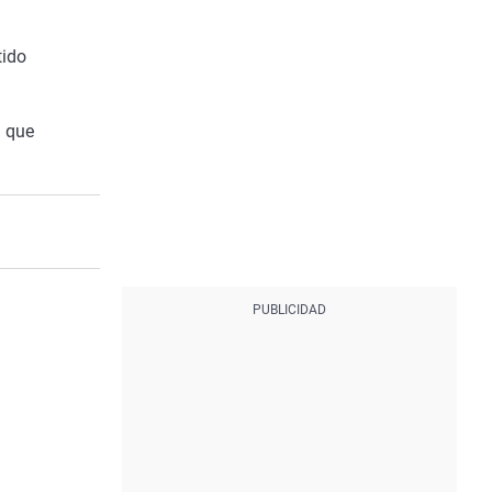
tido
a que