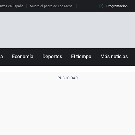
erizos en España
Muere el padre de Leo Messi
La diferencia entre observar el eclip
Programación
ña
Economía
Deportes
El tiempo
Más noticias
Fútbol
Sociedad
Baloncesto
Mundo
Tenis
Salud
Motor
Cultura
Ciencia y Tecnología
adrid
Gastronomía
nciana
Medio ambiente