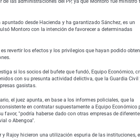
 de las administraciones del PP, ya que Montoro fue ministro 
ía apuntado desde Hacienda y ha garantizado Sánchez, es un
mpulsó Montoro con la intención de favorecer a determinadas
 es revertir los efectos y los privilegios que hayan podido obte
ones.
stiga si los socios del bufete que fundó, Equipo Económico, c
idos con su presunta actividad delictiva, que la Guardia Civil 
presas gasistas.
o, el juez apunta, en base a los informes policiales, que la
", consistente en contratar supuestamente a Equipo Económico 
su favor, "podría haberse dado con otras empresas de diferente
vial o Abengoa".
y Rajoy hicieron una utilización espuria de las instituciones, 