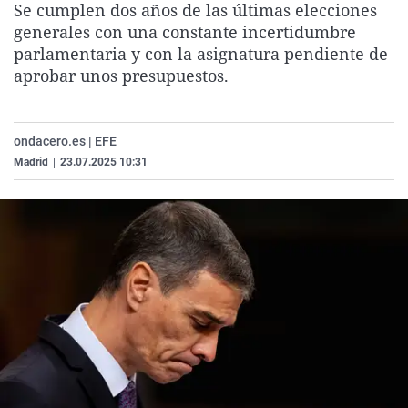
Se cumplen dos años de las últimas elecciones
La rosa de los vientos
Caso
Extremadura
Virales
generales con una constante incertidumbre
Gente viajera
Retornados
Galicia
Televisión
parlamentaria y con la asignatura pendiente de
aprobar unos presupuestos.
Como el perro y el gat
Equipo de investigaci
La Rioja
Elecciones
Operación Viuda Negr
Navarra
ondacero.es | EFE
País Vasco
Madrid
|
23.07.2025 10:31