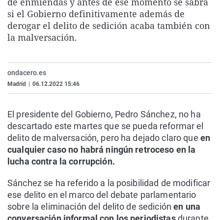
de enmiendas y antes de ese momento se sabrá
La rosa de los vientos
Caso
Extremadura
Virales
si el Gobierno definitivamente además de
derogar el delito de sedición acaba también con
Gente viajera
Retornados
Galicia
Televisión
la malversación.
Como el perro y el gat
Equipo de investigaci
La Rioja
Elecciones
Operación Viuda Negr
Navarra
ondacero.es
País Vasco
Madrid
|
06.12.2022 15:46
El presidente del Gobierno, Pedro Sánchez, no ha
descartado este martes que se pueda reformar el
delito de malversación, pero ha dejado claro que
en
cualquier caso no habrá ningún retroceso en la
lucha contra la corrupción.
Sánchez se ha referido a la posibilidad de modificar
ese delito en el marco del debate parlamentario
sobre la eliminación del delito de sedición
en una
conversación informal con los periodistas
durante