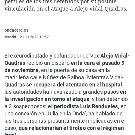
perfiles de los tres detenidos por su posible
La rosa de los vientos
Caso
Extremadura
Virales
vinculación en el ataque a Alejo Vidal-Quadras.
Gente viajera
Retornados
Galicia
Televisión
Como el perro y el gat
Equipo de investigaci
La Rioja
Elecciones
ondacero.es
Operación Viuda Negr
Navarra
Madrid
|
21.11.2023 19:57
País Vasco
El exeurodiputado y cofundador de Vox
Alejo Vidal-
Quadras
recibió un disparo
en la cara el pasado 9
de noviembre,
en la puerta de su casa en la
madrileña calle Núñez de Balboa. Mientras Vidal-
Quadra
s se recupera del atentado en el hospital,
las autoridades han avanzado a grandes pasos
en
la investigación en torno al ataque
, y han detenido
a 3 sospechosos
: el periodista Luis Rendueles,
en
una conexión en 'Julia en la Onda', ha hablado de
las tres personas presuntamente implicadas en el
caso,
que relacionarían el tiroteo con el régimen