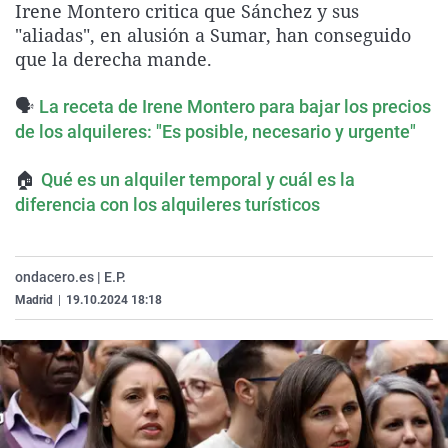
Irene Montero critica que Sánchez y sus
La rosa de los vientos
Caso
Extremadura
Virales
"aliadas", en alusión a Sumar, han conseguido
Gente viajera
Retornados
Galicia
Televisión
que la derecha mande.
Como el perro y el gat
Equipo de investigaci
La Rioja
Elecciones
🗣️
La receta de Irene Montero para bajar los precios
Operación Viuda Negr
Navarra
de los alquileres: "Es posible, necesario y urgente"
País Vasco
🏠
Qué es un alquiler temporal y cuál es la
diferencia con los alquileres turísticos
ondacero.es | E.P.
Madrid
|
19.10.2024 18:18