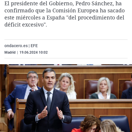
El presidente del Gobierno, Pedro Sánchez, ha
La rosa de los vientos
Caso
Extremadura
Virales
confirmado que la Comisión Europea ha sacado
Gente viajera
Retornados
Galicia
Televisión
este miércoles a España "del procedimiento del
déficit excesivo".
Como el perro y el gat
Equipo de investigaci
La Rioja
Elecciones
Operación Viuda Negr
Navarra
ondacero.es | EFE
País Vasco
Madrid
|
19.06.2024 10:02