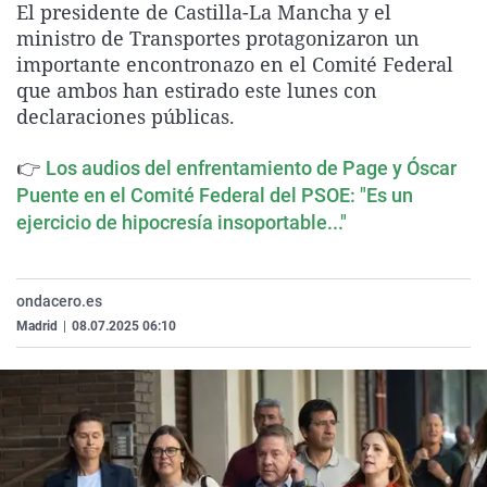
El presidente de Castilla-La Mancha y el
La rosa de los vientos
Caso
Extremadura
Virales
ministro de Transportes protagonizaron un
Gente viajera
Retornados
Galicia
Televisión
importante encontronazo en el Comité Federal
que ambos han estirado este lunes con
Como el perro y el gat
Equipo de investigaci
La Rioja
Elecciones
declaraciones públicas.
Operación Viuda Negr
Navarra
👉
Los audios del enfrentamiento de Page y Óscar
País Vasco
Puente en el Comité Federal del PSOE: "Es un
ejercicio de hipocresía insoportable..."
ondacero.es
Madrid
|
08.07.2025 06:10