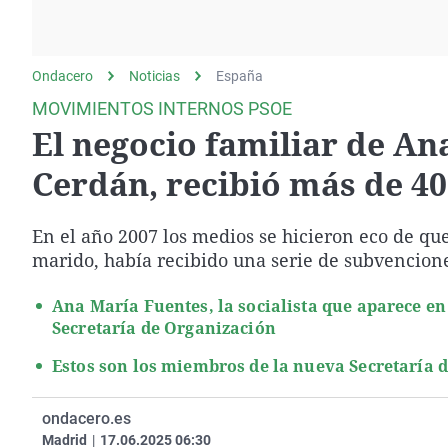
La rosa de los vientos
Caso
Extremadura
Gente viajera
Retornados
Galicia
Ondacero
Noticias
Como el perro y el
España
Equipo de investigación
La Rioja
gato
MOVIMIENTOS INTERNOS PSOE
Operación Viuda
Navarra
El negocio familiar de An
Negra
País Vasco
Cerdán, recibió más de 40
En el año 2007 los medios se hicieron eco de que
marido, había recibido una serie de subvencion
Ana María Fuentes, la socialista que aparece en
Secretaría de Organización
Estos son los miembros de la nueva Secretaría 
ondacero.es
Madrid
|
17.06.2025 06:30