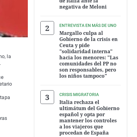
de Italia ante la
negativa de Meloni
ENTREVISTA EN MÁS DE UNO
Margallo culpa al
Gobierno de la crisis en
Ceuta y pide
"solidaridad interna"
o, la
hacia los menores: "Las
comunidades del PP no
.
son responsables, pero
los niños tampoco"
ue
etario
CRISIS MIGRATORIA
etapa
Italia rechaza el
ultimátum del Gobierno
español y opta por
eras
mantener los controles
a los viajeros que
procedan de España