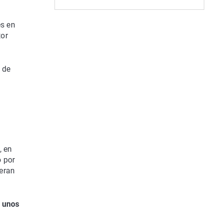
es en
tor
 de
, en
o por
ieran
e unos