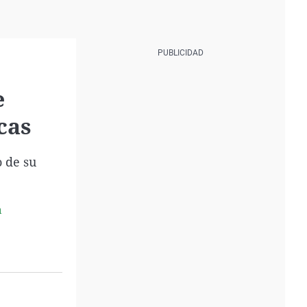
e
cas
o de su
a