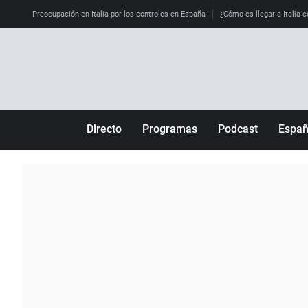
Preocupación en Italia por los controles en España
¿Cómo es llegar a Italia c
Directo
Programas
Podcast
Espa
Más de uno
Los Perseguidos
Andalucía
Por fin
Malas decisiones
Aragón
Julia en la onda
Expedientes del más allá
Baleares
La brújula
El viaje del Guernica
Cantabria
Radioestadio
Invisibles
Cataluña
Radioestadio noche
Prohibido morirse
Comunidad de M
El colegio invisible
Esto no ha pasado
Comunitat Vale