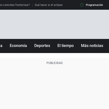
on controles fronterizos?
Qué hacer si el eclipse me pilla conduciendo
Programación
Qué tiempo 
ña
Economía
Deportes
El tiempo
Más noticias
Fútbol
Sociedad
Baloncesto
Mundo
Tenis
Salud
Motor
Cultura
Ciencia y Tecnología
adrid
Gastronomía
nciana
Medio ambiente