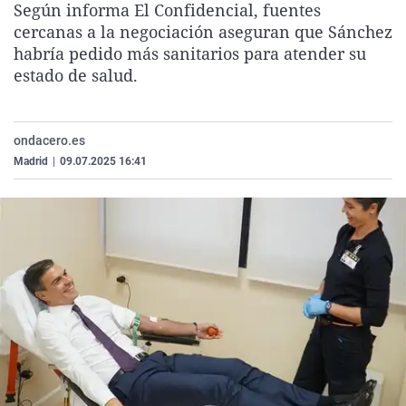
Según informa El Confidencial, fuentes
La rosa de los vientos
Caso
Extremadura
Virales
cercanas a la negociación aseguran que Sánchez
Gente viajera
Retornados
Galicia
Televisión
habría pedido más sanitarios para atender su
estado de salud.
Como el perro y el gat
Equipo de investigaci
La Rioja
Elecciones
Operación Viuda Negr
Navarra
ondacero.es
País Vasco
Madrid
|
09.07.2025 16:41