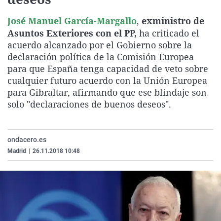
La rosa de los vientos
Caso
Extremadura
Virales
José Manuel García-Margallo
,
exministro de
Gente viajera
Retornados
Galicia
Televisión
Asuntos Exteriores con el PP,
ha criticado el
Como el perro y el gat
Equipo de investigaci
La Rioja
Elecciones
acuerdo alcanzado por el Gobierno sobre la
declaración política de la Comisión Europea
Operación Viuda Negr
Navarra
para que España tenga capacidad de veto sobre
País Vasco
cualquier futuro acuerdo con la Unión Europea
para Gibraltar, afirmando que ese blindaje son
solo "declaraciones de buenos deseos".
ondacero.es
Madrid
|
26.11.2018 10:48