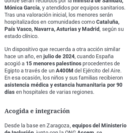
donde serán recibidos por la
ministra de Sanidad,
Mónica García
, y atendidos por equipos sanitarios.
Tras una valoración inicial, los menores serán
hospitalizados en comunidades como
Cataluña,
País Vasco, Navarra, Asturias y Madrid
, según su
estado clínico.
Un dispositivo que recuerda a otra acción similar
hace un año, en
julio de 2024
, cuando España
acogió a
15 menores palestinos
procedentes de
Egipto a través de un
A400M
del Ejército del Aire.
En esa ocasión, los niños y sus familias recibieron
asistencia médica y estancia humanitaria por 90
días
en hospitales de varias regiones.
Acogida e integración
Desde la base en Zaragoza,
equipos del Ministerio
de Inclusión
, junto con la ONG
Accem
, se