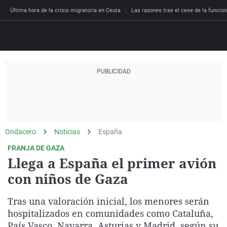
Última hora de la crisis migratoria en Ceuta
Las razones tras el cese de la funcion
Directo
Programas
Podcast
Más de uno
Los Perseguidos
Andalucía
Fútbol
Sociedad
España
Por fin
Malas decisiones
Aragón
Baloncesto
Mundo
Ondacero
Noticias
España
Economía
Julia en la onda
Expedientes del más a
Baleares
Tenis
Salud
FRANJA DE GAZA
Llega a España el primer avión
Deportes
La brújula
El viaje del Guernica
Cantabria
Motor
Cultura
con niños de Gaza
El tiempo
Radioestadio
Invisibles
Cataluña
Ciencia y Tecnología
Más noticias
Tras una valoración inicial, los menores serán
Radioestadio noche
Prohibido morirse
Comunidad de Madrid
Gastronomía
hospitalizados en comunidades como Cataluña,
El colegio invisible
Esto no ha pasado
Comunitat Valenciana
Medio ambiente
País Vasco, Navarra, Asturias y Madrid, según su