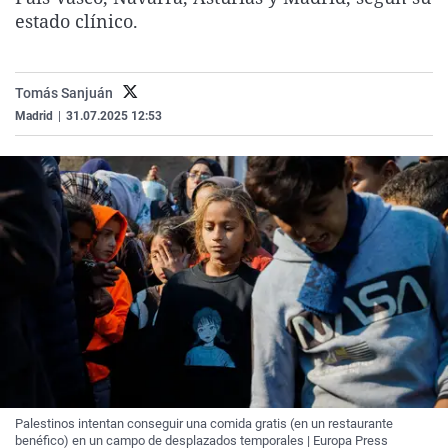
La rosa de los vientos
Caso
Extremadura
Virales
estado clínico.
Gente viajera
Retornados
Galicia
Televisión
Como el perro y el gat
Equipo de investigaci
La Rioja
Elecciones
Tomás Sanjuán
Madrid
|
31.07.2025 12:53
Operación Viuda Negr
Navarra
País Vasco
Palestinos intentan conseguir una comida gratis (en un restaurante
benéfico) en un campo de desplazados temporales | Europa Press