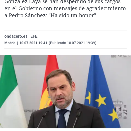
González Laya se han despedido de sus cargos
La rosa de los vientos
Caso
Extremadura
Virales
en el Gobierno con mensajes de agradecimiento
a Pedro Sánchez: "Ha sido un honor".
Gente viajera
Retornados
Galicia
Televisión
Como el perro y el gat
Equipo de investigaci
La Rioja
Elecciones
Operación Viuda Negr
Navarra
ondacero.es | EFE
Madrid
|
10.07.2021 19:41
(Publicado 10.07.2021 19:39)
País Vasco