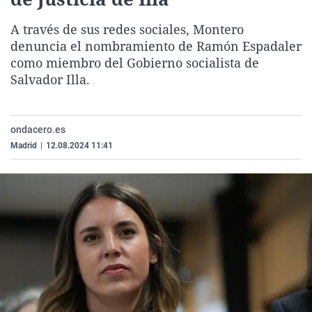
La rosa de los vientos
Caso
Extremadura
Virales
A través de sus redes sociales, Montero
Gente viajera
Retornados
Galicia
Televisión
denuncia el nombramiento de Ramón Espadaler
Como el perro y el gat
Equipo de investigaci
La Rioja
Elecciones
como miembro del Gobierno socialista de
Salvador Illa.
Operación Viuda Negr
Navarra
País Vasco
ondacero.es
Madrid
|
12.08.2024 11:41