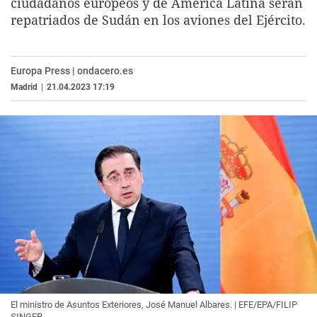
ciudadanos europeos y de América Latina serán
La rosa de los vientos
Caso
Extremadura
Virales
repatriados de Sudán en los aviones del Ejército.
Gente viajera
Retornados
Galicia
Televisión
Como el perro y el gat
Equipo de investigaci
La Rioja
Elecciones
Europa Press | ondacero.es
Operación Viuda Negr
Navarra
Madrid
|
21.04.2023 17:19
País Vasco
El ministro de Asuntos Exteriores, José Manuel Albares. | EFE/EPA/FILIP
SINGER