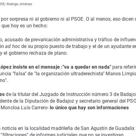
 EFE/ Rodrigo Jiménez
 por sorpresa ni al gobierno ni al PSOE. O al menos, eso dicen
 que hoy es un hecho:
o, acusado de prevaricación administrativa y tráfico de influen
ión
ad hoc
de su propio puesto de trabajo y el de un ayudante e
y el gobierno rechaza de plano.
 López insiste en el mensaje :"va a quedar en nada"
para referi
nuncia "falsa" de "la organización ultraderechista" Manos Limpi
no".
nes
de la titular del Juzgado de Instrucción número 3 de Badajo
dente de la Diputación de Badajoz y secretario general del PS
e Moncloa Luis Carrero-
lo único que hay son informaciones
 noticia en la localidad madrileña de San Agustín de Guadalix
 "filtraciones" de informes judiciales que no se investigan.