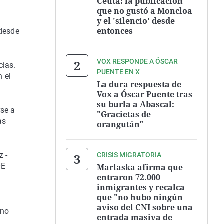
Ceuta: la publicación
que no gustó a Moncloa
y el 'silencio' desde
entonces
 desde
VOX RESPONDE A ÓSCAR
cias.
PUENTE EN X
n el
La dura respuesta de
Vox a Óscar Puente tras
su burla a Abascal:
rse a
"Gracietas de
as
orangután"
z -
CRISIS MIGRATORIA
OE
Marlaska afirma que
entraron 72.000
inmigrantes y recalca
que "no hubo ningún
aviso del CNI sobre una
 no
entrada masiva de