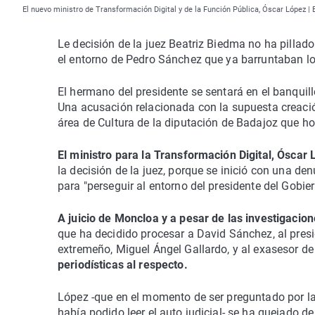
El nuevo ministro de Transformación Digital y de la Función Pública, Óscar López |
Le decisión de la juez Beatriz Biedma no ha pillado
el entorno de Pedro Sánchez que ya barruntaban lo
El hermano del presidente se sentará en el banquill
Una acusación relacionada con la supuesta creac
área de Cultura de la diputación de Badajoz que ho
El ministro para la Transformación Digital, Óscar
la decisión de la juez, porque se inició con una de
para "perseguir al entorno del presidente del Gobier
A juicio de Moncloa y a pesar de las investigacio
que ha decidido procesar a David Sánchez, al presi
extremeño, Miguel Ángel Gallardo, y al exasesor d
periodísticas al respecto.
López -que en el momento de ser preguntado por la
había podido leer el auto judicial- se ha quejado de