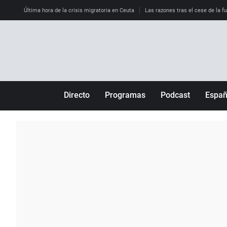
Última hora de la crisis migratoria en Ceuta
Las razones tras el cese de la f
Directo
Programas
Podcast
Espa
Más de uno
Los Perseguidos
Andalucía
Por fin
Malas decisiones
Aragón
Julia en la onda
Expedientes del más allá
Baleares
La brújula
El viaje del Guernica
Cantabria
Radioestadio
Invisibles
Cataluña
Radioestadio noche
Prohibido morirse
Comunidad de M
El colegio invisible
Esto no ha pasado
Comunitat Vale