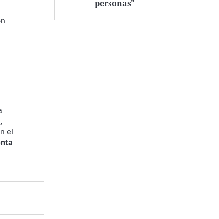
personas"
ón
a
,
n el
enta