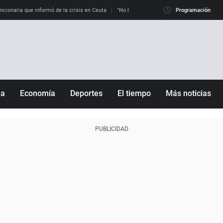
uncionaria que informó de la crisis en Ceuta
"No hay mafias, que no nos engañen": exper
Programación
ña
Economía
Deportes
El tiempo
Más noticias
Fútbol
Sociedad
Baloncesto
Mundo
Tenis
Salud
Motor
Cultura
Ciencia y Tecnología
adrid
Gastronomía
nciana
Medio ambiente