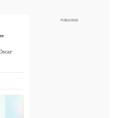
"
 Óscar
.