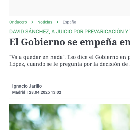
La rosa de los vientos
Caso
Extremadura
Gente viajera
Retornados
Galicia
Ondacero
Noticias
Como el perro y el
España
Equipo de investigación
La Rioja
gato
DAVID SÁNCHEZ, A JUICIO POR PREVARICACIÓN Y
Operación Viuda
Navarra
El Gobierno se empeña e
Negra
País Vasco
"Va a quedar en nada". Eso dice el Gobierno en 
López, cuando se le pregunta por la decisión de 
Ignacio Jarillo
Madrid
|
28.04.2025 13:02