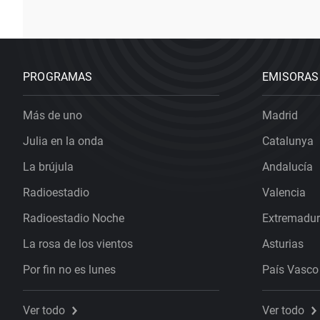
PROGRAMAS
EMISORAS
Más de uno
Madrid
Julia en la onda
Catalunya
La brújula
Andalucía
Radioestadio
Valencia
Radioestadio Noche
Extremadu
La rosa de los vientos
Asturias
Por fin no es lunes
País Vasco
Ver todo
Ver todo