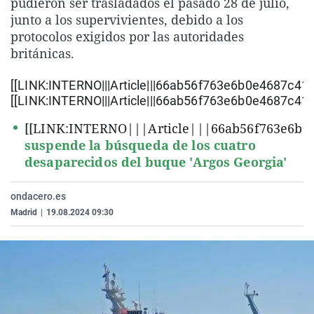
pudieron ser trasladados el pasado 28 de julio,
La rosa de los vientos
Caso
Extremadura
Virales
junto a los supervivientes, debido a los
protocolos exigidos por las autoridades
Gente viajera
Retornados
Galicia
Televisión
británicas.
Como el perro y el gat
Equipo de investigaci
La Rioja
Elecciones
[[LINK:INTERNO|||Article|||66ab56f763e6b0e4687c413c
Operación Viuda Negr
Navarra
[[LINK:INTERNO|||Article|||66ab56f763e6b0e4687c413c
País Vasco
[[LINK:INTERNO|||Article|||66ab56f763e6b0e
suspende la búsqueda de los cuatro
desaparecidos del buque 'Argos Georgia'
ondacero.es
Madrid
|
19.08.2024 09:30