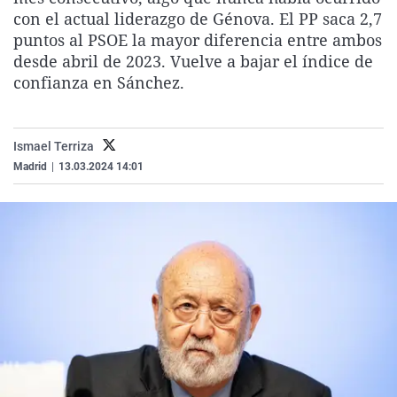
La rosa de los vientos
Caso
Extremadura
Virales
con el actual liderazgo de Génova. El PP saca 2,7
puntos al PSOE la mayor diferencia entre ambos
Gente viajera
Retornados
Galicia
Televisión
desde abril de 2023. Vuelve a bajar el índice de
Como el perro y el gat
Equipo de investigaci
La Rioja
Elecciones
confianza en Sánchez.
Operación Viuda Negr
Navarra
País Vasco
Ismael Terriza
Madrid
|
13.03.2024 14:01