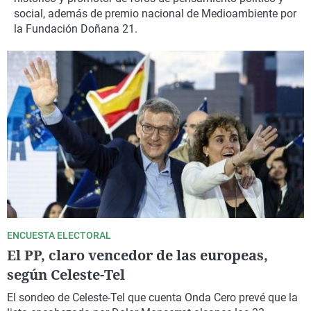
La rosa de los vientos
Caso
Extremadura
Virales
social, además de premio nacional de Medioambiente por
la Fundación Doñana 21.
Gente viajera
Retornados
Galicia
Televisión
Como el perro y el gat
Equipo de investigaci
La Rioja
Elecciones
Operación Viuda Negr
Navarra
País Vasco
ENCUESTA ELECTORAL
El PP, claro vencedor de las europeas,
según Celeste-Tel
El sondeo de Celeste-Tel que cuenta Onda Cero prevé que la