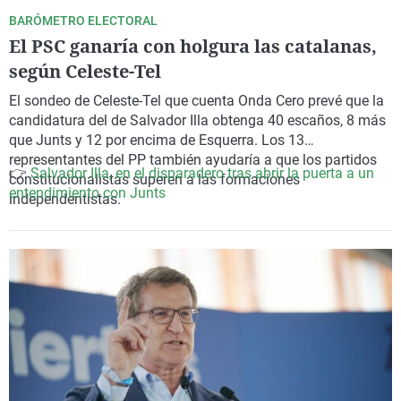
BARÓMETRO ELECTORAL
El PSC ganaría con holgura las catalanas,
según Celeste-Tel
El sondeo de Celeste-Tel que cuenta Onda Cero prevé que la
candidatura del de Salvador Illa obtenga 40 escaños, 8 más
que Junts y 12 por encima de Esquerra. Los 13
representantes del PP también ayudaría a que los partidos
👉
Salvador Illa, en el disparadero tras abrir la puerta a un
constitucionalistas superen a las formaciones
entendimiento con Junts
independentistas.