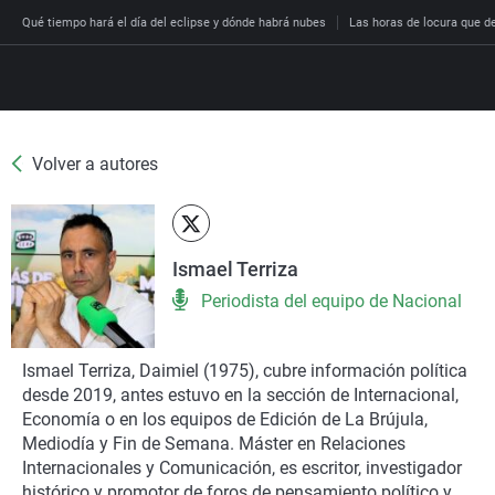
Qué tiempo hará el día del eclipse y dónde habrá nubes
Las horas de locura que dec
Volver a autores
Directo
Programas
Podcast
Más de uno
Los Perseguidos
Andalucía
Fútbol
Sociedad
Ismael Terriza
España
Por fin
Malas decisiones
Aragón
Baloncesto
Mundo
Periodista del equipo de Nacional
Economía
Julia en la onda
Expedientes del más a
Baleares
Tenis
Salud
Deportes
La brújula
El viaje del Guernica
Cantabria
Motor
Cultura
Ismael Terriza, Daimiel (1975), cubre información política
El tiempo
desde 2019, antes estuvo en la sección de Internacional,
Radioestadio
Invisibles
Cataluña
Ciencia y Tecnología
Más noticias
Economía o en los equipos de Edición de La Brújula,
Radioestadio noche
Prohibido morirse
Comunidad de Madrid
Gastronomía
Mediodía y Fin de Semana. Máster en Relaciones
Internacionales y Comunicación, es escritor, investigador
El colegio invisible
Esto no ha pasado
Comunitat Valenciana
Medio ambiente
histórico y promotor de foros de pensamiento político y