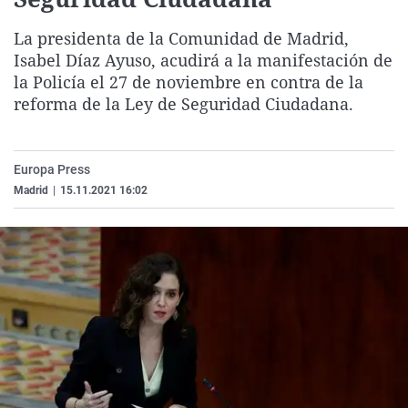
La rosa de los vientos
Caso
Extremadura
Virales
La presidenta de la Comunidad de Madrid,
Gente viajera
Retornados
Galicia
Televisión
Isabel Díaz Ayuso, acudirá a la manifestación de
Como el perro y el gat
Equipo de investigaci
La Rioja
Elecciones
la Policía el 27 de noviembre en contra de la
reforma de la Ley de Seguridad Ciudadana.
Operación Viuda Negr
Navarra
País Vasco
Europa Press
Madrid
|
15.11.2021 16:02