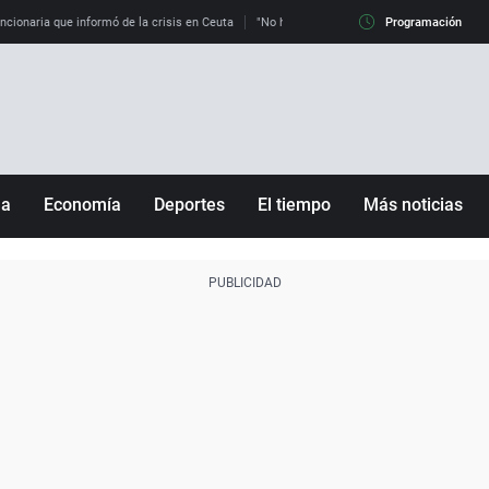
uncionaria que informó de la crisis en Ceuta
"No hay mafias, que no nos engañen": exper
Programación
ña
Economía
Deportes
El tiempo
Más noticias
Fútbol
Sociedad
Baloncesto
Mundo
Tenis
Salud
Motor
Cultura
Ciencia y Tecnología
adrid
Gastronomía
nciana
Medio ambiente