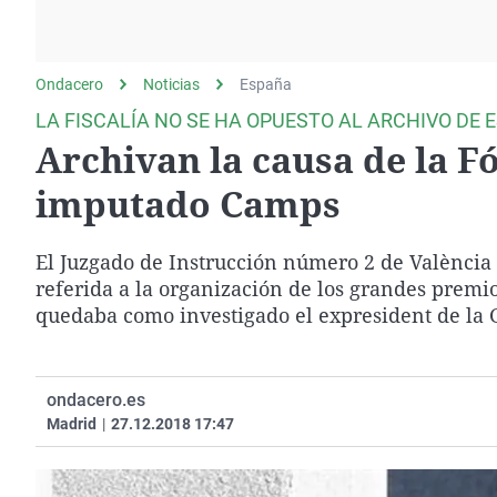
La rosa de los vientos
Caso
Extremadura
Gente viajera
Retornados
Galicia
Ondacero
Noticias
Como el perro y el
España
Equipo de investigación
La Rioja
gato
LA FISCALÍA NO SE HA OPUESTO AL ARCHIVO DE 
Operación Viuda
Navarra
Archivan la causa de la F
Negra
País Vasco
imputado Camps
El Juzgado de Instrucción número 2 de València 
referida a la organización de los grandes premio
quedaba como investigado el expresident de la 
ondacero.es
Madrid
|
27.12.2018 17:47