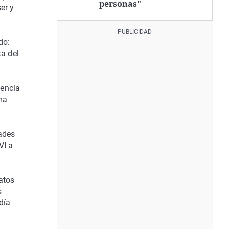
personas"
er y
do:
ta del
iencia
ma
dades
VI a
atos
s
día