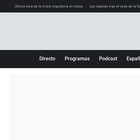
Última hora de la crisis migratoria en Ceuta
Las razones tras el cese de la f
Directo
Programas
Podcast
Espa
Más de uno
Los Perseguidos
Andalucía
Por fin
Malas decisiones
Aragón
Julia en la onda
Expedientes del más allá
Baleares
La brújula
El viaje del Guernica
Cantabria
Radioestadio
Invisibles
Cataluña
Radioestadio noche
Prohibido morirse
Comunidad de M
El colegio invisible
Esto no ha pasado
Comunitat Vale