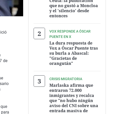
Ceuta: la publicación
que no gustó a Moncloa
y el 'silencio' desde
entonces
VOX RESPONDE A ÓSCAR
ició
PUENTE EN X
La dura respuesta de
Vox a Óscar Puente tras
su burla a Abascal:
e
"Gracietas de
17 de
orangután"
se
CRISIS MIGRATORIA
sario
Marlaska afirma que
s
entraron 72.000
inmigrantes y recalca
que "no hubo ningún
aviso del CNI sobre una
 que
entrada masiva de
 para