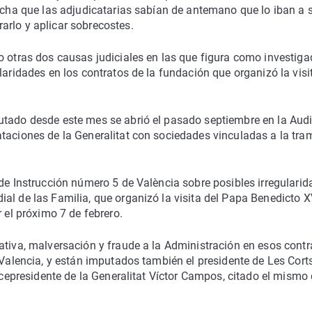
pecha que las adjudicatarias sabían de antemano que lo iban a s
arlo y aplicar sobrecostes.
o otras dos causas judiciales en las que figura como investiga
laridades en los contratos de la fundación que organizó la visi
utado desde este mes se abrió el pasado septiembre en la Aud
ataciones de la Generalitat con sociedades vinculadas a la tra
 de Instrucción número 5 de València sobre posibles irregulari
al de las Familia, que organizó la visita del Papa Benedicto X
 el próximo 7 de febrero.
ativa, malversación y fraude a la Administración en esos contr
 Valencia, y están imputados también el presidente de Les Cort
vicepresidente de la Generalitat Víctor Campos, citado el mismo 