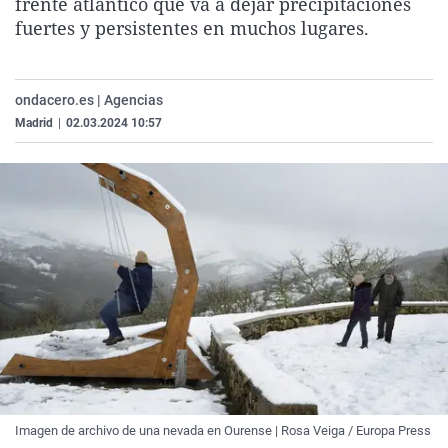
frente atlántico que va a dejar precipitaciones
La rosa de los vientos
Caso
Extremadura
Virales
fuertes y persistentes en muchos lugares.
Gente viajera
Retornados
Galicia
Televisión
Como el perro y el gat
Equipo de investigaci
La Rioja
Elecciones
ondacero.es | Agencias
Operación Viuda Negr
Navarra
Madrid
|
02.03.2024 10:57
País Vasco
Imagen de archivo de una nevada en Ourense | Rosa Veiga / Europa Press