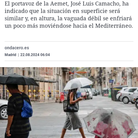
El portavoz de la Aemet, José Luis Camacho, ha
La rosa de los vientos
Caso
Extremadura
Virales
indicado que la situación en superficie será
Gente viajera
Retornados
Galicia
Televisión
similar y, en altura, la vaguada débil se enfriará
un poco más moviéndose hacia el Mediterráneo.
Como el perro y el gat
Equipo de investigaci
La Rioja
Elecciones
Operación Viuda Negr
Navarra
ondacero.es
País Vasco
Madrid
|
22.08.2024 06:04