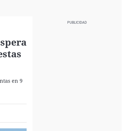
espera
estas
entas en 9