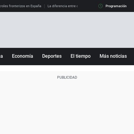
roles fronterizos en España
La diferencia entre observar el eclipse al 99% y al 100%
Programación
ña
Economía
Deportes
El tiempo
Más noticias
Fútbol
Sociedad
Baloncesto
Mundo
Tenis
Salud
Motor
Cultura
Ciencia y Tecnología
adrid
Gastronomía
nciana
Medio ambiente