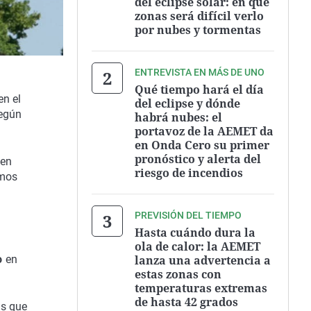
del eclipse solar: en qué
zonas será difícil verlo
por nubes y tormentas
ENTREVISTA EN MÁS DE UNO
Qué tiempo hará el día
en el
del eclipse y dónde
según
habrá nubes: el
portavoz de la AEMET da
en Onda Cero su primer
pronóstico y alerta del
en
riesgo de incendios
emos
PREVISIÓN DEL TIEMPO
Hasta cuándo dura la
ola de calor: la AEMET
lanza una advertencia a
o
en
estas zonas con
temperaturas extremas
de hasta 42 grados
s que