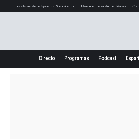
Las claves del eclipse con Sara García
Muere el padre de Leo Messi
Cont
Directo
Programas
Podcast
Espa
Más de uno
Los Perseguidos
Andalucía
Por fin
Malas decisiones
Aragón
Julia en la onda
Expedientes del más allá
Baleares
La brújula
El viaje del Guernica
Cantabria
Radioestadio
Invisibles
Cataluña
Radioestadio noche
Prohibido morirse
Comunidad de M
El colegio invisible
Esto no ha pasado
Comunitat Vale