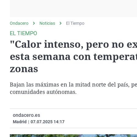
La rosa de los vientos
Caso
Extremadura
Gente viajera
Retornados
Galicia
Ondacero
Noticias
Como el perro y el
El Tiempo
Equipo de investigación
La Rioja
gato
EL TIEMPO
Operación Viuda
Navarra
"Calor intenso, pero no e
Negra
País Vasco
esta semana con temperat
zonas
Bajan las máximas en la mitad norte del país, pe
comunidades autónomas.
ondacero.es
Madrid
|
07.07.2025 14:17