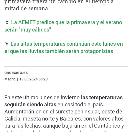
primavera traerá un cambio en el tiempo a
La rosa de los vientos
Caso
Extremadura
Virales
mitad de semana.
Gente viajera
Retornados
Galicia
Televisión
🌷
La AEMET predice que la primavera y el verano
Como el perro y el gat
Equipo de investigaci
La Rioja
Elecciones
serán "muy cálidos"
Operación Viuda Negr
Navarra
☀
Las altas temperaturas continúan este lunes en
País Vasco
el que las lluvias también serán protagonistas
ondacero.es
Madrid
|
18.03.2024 09:29
En este último lunes de invierno
las temperaturas
seguirán siendo altas
en casi todo el país.
Aumentarán en en el sureste peninsular, oeste de
Galicia, meseta norte y Baleares, con valores altos
para las fechas, aunque bajarán en el Cantábrico y