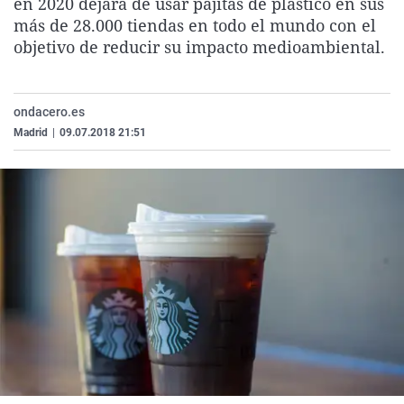
en 2020 dejará de usar pajitas de plástico en sus
La rosa de los vientos
Caso
Extremadura
Virales
más de 28.000 tiendas en todo el mundo con el
objetivo de reducir su impacto medioambiental.
Gente viajera
Retornados
Galicia
Televisión
Como el perro y el gat
Equipo de investigaci
La Rioja
Elecciones
Operación Viuda Negr
Navarra
ondacero.es
Madrid
|
09.07.2018 21:51
País Vasco