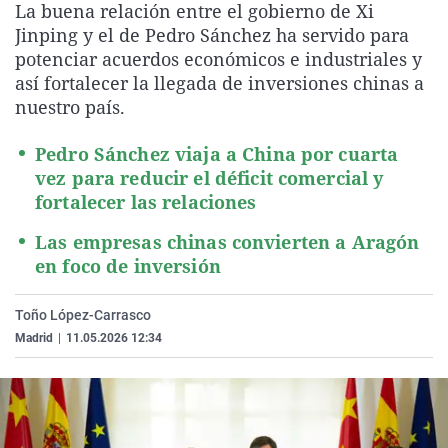
La buena relación entre el gobierno de Xi
La rosa de los vientos
Caso
Extremadura
Virales
Jinping y el de Pedro Sánchez ha servido para
Gente viajera
Retornados
Galicia
Televisión
potenciar acuerdos económicos e industriales y
así fortalecer la llegada de inversiones chinas a
Como el perro y el gat
Equipo de investigaci
La Rioja
Elecciones
nuestro país.
Operación Viuda Negr
Navarra
Pedro Sánchez viaja a China por cuarta
País Vasco
vez para reducir el déficit comercial y
fortalecer las relaciones
Las empresas chinas convierten a Aragón
en foco de inversión
Toño López-Carrasco
Madrid
|
11.05.2026 12:34