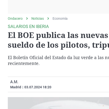
La rosa de los vientos
Caso
Extremadura
Gente viajera
Retornados
Galicia
Ondacero
Noticias
Como el perro y el
Economía
Equipo de investigación
La Rioja
gato
SALARIOS EN IBERIA
Operación Viuda
Navarra
El BOE publica las nuevas 
Negra
País Vasco
sueldo de los pilotos, trip
El Boletín Oficial del Estado da luz verde a las 
recientemente.
A.M.
Madrid
|
03.07.2024 18:20