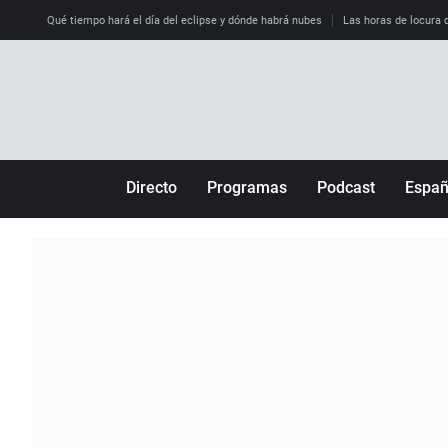
Qué tiempo hará el día del eclipse y dónde habrá nubes
Las horas de locura qu
Directo
Programas
Podcast
Espa
Más de uno
Los Perseguidos
Andalucía
Por fin
Malas decisiones
Aragón
Julia en la onda
Expedientes del más allá
Baleares
La brújula
El viaje del Guernica
Cantabria
Radioestadio
Invisibles
Cataluña
Radioestadio noche
Prohibido morirse
Comunidad de M
El colegio invisible
Esto no ha pasado
Comunitat Vale