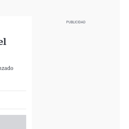
el
anzado