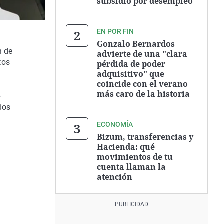
subsidio por desempleo
EN POR FIN
Gonzalo Bernardos
n de
advierte de una "clara
tos
pérdida de poder
adquisitivo" que
coincide con el verano
más caro de la historia
e
odos
ECONOMÍA
Bizum, transferencias y
Hacienda: qué
movimientos de tu
cuenta llaman la
atención