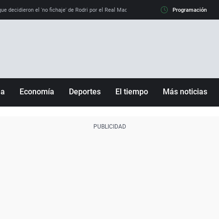
e decidieron el 'no fichaje' de Rodri por el Real Madrid y su 'sí' al Barça
Programación
La llamada de
ña
Economía
Deportes
El tiempo
Más noticias
Fútbol
Sociedad
Baloncesto
Mundo
Tenis
Salud
Motor
Cultura
Ciencia y Tecnología
adrid
Gastronomía
nciana
Medio ambiente