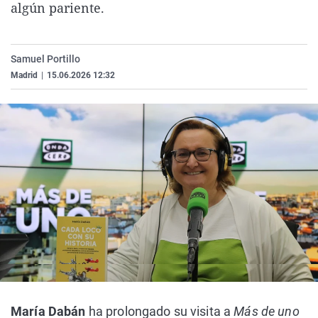
algún pariente.
La rosa de los vientos
Caso
Extremadura
Virales
Gente viajera
Retornados
Galicia
Televisión
Samuel Portillo
Como el perro y el gat
Equipo de investigaci
La Rioja
Elecciones
Madrid
|
15.06.2026 12:32
Operación Viuda Negr
Navarra
País Vasco
María Dabán
ha prolongado su visita a
Más de uno