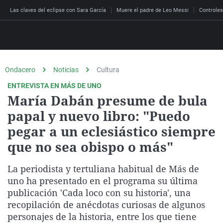
Las claves del eclipse con Sara García
Muere el padre de Leo Messi
Controles
Ondacero
Noticias
Cultura
Directo
ENTREVISTA EN MÁS DE UNO
Programas
María Dabán presume de bula
Podcast
Más de uno
Los Perseguidos
Andalucía
Fútbol
Sociedad
papal y nuevo libro: "Puedo
España
Por fin
Malas decisiones
Aragón
Baloncesto
Mundo
pegar a un eclesiástico siempre
Economía
que no sea obispo o más"
Julia en la onda
Expedientes del más a
Baleares
Tenis
Salud
Deportes
La brújula
El viaje del Guernica
Cantabria
Motor
Cultura
La periodista y tertuliana habitual de Más de
El tiempo
Radioestadio
Invisibles
Cataluña
Ciencia y Tecnología
uno ha presentado en el programa su última
Más noticias
publicación 'Cada loco con su historia', una
Radioestadio noche
Prohibido morirse
Comunidad de Madrid
Gastronomía
recopilación de anécdotas curiosas de algunos
El colegio invisible
Esto no ha pasado
Comunitat Valenciana
Medio ambiente
personajes de la historia, entre los que tiene