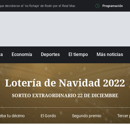
e decidieron el 'no fichaje' de Rodri por el Real Madrid y su 'sí' al Barça
Programación
La llamada de
ña
Economía
Deportes
El tiempo
Más noticias
Fútbol
Sociedad
Baloncesto
Mundo
Lotería de Navidad 2022
Tenis
Salud
Motor
Cultura
SORTEO EXTRAORDINARIO 22 DE DICIEMBRE
Ciencia y Tecnología
adrid
Gastronomía
ba tu décimo
El Gordo
Segundo premio
Tercer
nciana
Medio ambiente