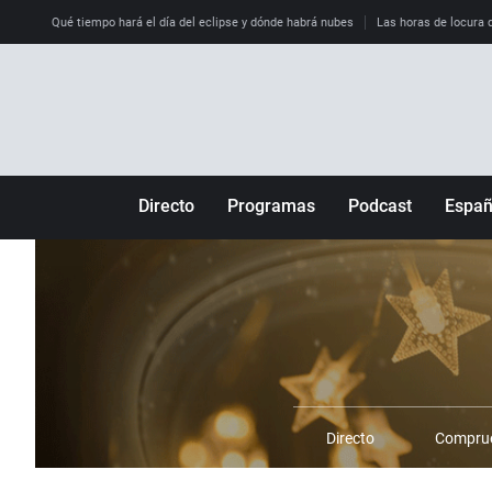
Qué tiempo hará el día del eclipse y dónde habrá nubes
Las horas de locura qu
Directo
Programas
Podcast
Espa
Más de uno
Los Perseguidos
Andalucía
Por fin
Malas decisiones
Aragón
Julia en la onda
Expedientes del más allá
Baleares
La brújula
El viaje del Guernica
Cantabria
Radioestadio
Invisibles
Cataluña
Radioestadio noche
Prohibido morirse
Comunidad de M
Directo
Comprue
El colegio invisible
Esto no ha pasado
Comunitat Vale