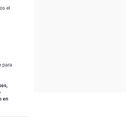
os el
e para
ses,
o
o en