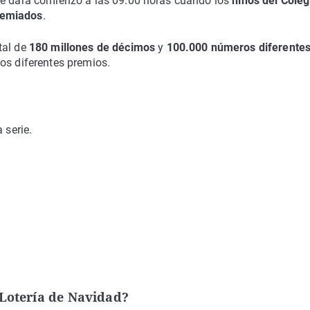
e dará comienzo a las 09.00 horas cuando los
niños del Coleg
remiados
.
tal de
180 millones de décimos
y
100.000 números diferentes
los diferentes premios.
 serie.
.
 Lotería de Navidad?