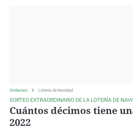
La rosa de los vientos
Caso
Extremadura
Gente viajera
Retornados
Galicia
Como el perro y el
Equipo de investigación
La Rioja
gato
Operación Viuda
Navarra
Negra
País Vasco
Ondacero
Lotería de Navidad
SORTEO EXTRAORDINARIO DE LA LOTERÍA DE NAV
Cuántos décimos tiene una
2022