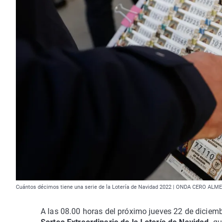
Cuántos décimos tiene una serie de la Lotería de Navidad 2022 | ONDA CERO ALM
A las 08.00 horas del próximo jueves 22 de diciem