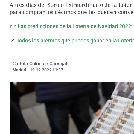
A tres días del Sorteo Extraordinario de la Lote
para comprar los décimos que les pueden conver
👉
Las predicciones de la Lotería de Navidad 2022: 
📌
Todos los premios que puedes ganar en la Loter
Carlota Colón de Carvajal
Madrid
|
19.12.2022 11:37