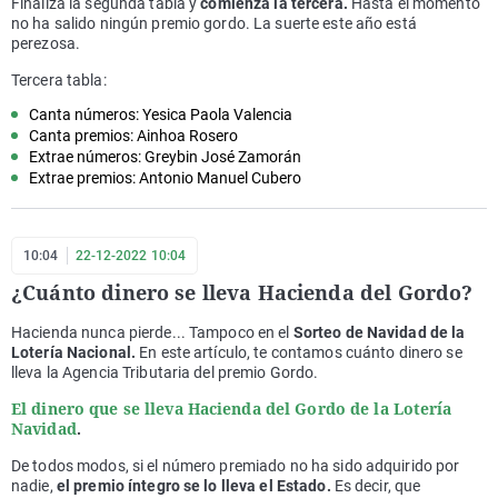
Finaliza la segunda tabla y
comienza la tercera.
Hasta el momento
no ha salido ningún premio gordo. La suerte este año está
perezosa.
Tercera tabla:
Canta números: Yesica Paola Valencia
Canta premios: Ainhoa Rosero
Extrae números: Greybin José Zamorán
Extrae premios: Antonio Manuel Cubero
10:04
22-12-2022 10:04
¿Cuánto dinero se lleva Hacienda del Gordo?
Hacienda nunca pierde... Tampoco en el
Sorteo de Navidad de la
Lotería Nacional.
En este artículo, te contamos cuánto dinero se
lleva la Agencia Tributaria del premio Gordo.
El dinero que se lleva Hacienda del Gordo de la Lotería
Navidad
.
De todos modos, si el número premiado no ha sido adquirido por
nadie,
el premio íntegro se lo lleva el Estado.
Es decir, que