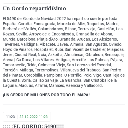
Un Gordo repartidísimo
El 5490 del Gordo de Navidad 2022 ha repartido suerte por toda
España: Coruña, Fonsagrada, Moreda de Aller, Roquetas, Madrid,
Barberá del Valllés, Columbrianos, Bilbao, Torrevieja, Castellón, Las
Rozas, Sevilla, Arroyo de la Encomienda, Granadilla de Abona,
Murcia, Barcelona, Platja d'Aro, Granada, Arucas, Los Alcázares,
Tavernes, Valldigna, Albacete, Javea, Almería, San Agustín, Oviedo,
Hoyo de Pinaros, Hospitalet, Rubí, San Vicent de Casteller, Miajadas,
Jerez, Ciudad Real, Noia, Azkoitia, Almuñecar, Gibraleon, Benasquie,
Arenal, Ca Roca, Los Villares, Antigua, Arrecife, Las Palmas, Pájara,
Tamaraceite, Telde, Colmenar Viejo, San Lorenzo del Escorial,
Torrejón, Málaga, Torermolinos, Villanueva del Trabuco, San Pedro
del Pinatar, Cordobilla, Pamplona, O Porriño, Poio, Vigo, Castilleja de
la Cuesta, Soria, Callao Salvaje, La Guancha, San Cristóbal de la
Laguna, Alacuas, Alfafar, Manises, Vaencia y Valladolid.
¡UN CERRO DE MILLONES POR TODO EL MAPA!
11:23
22-12-2022 11:23
¡¡¡¡¡EL GORDO: 5490!!!!