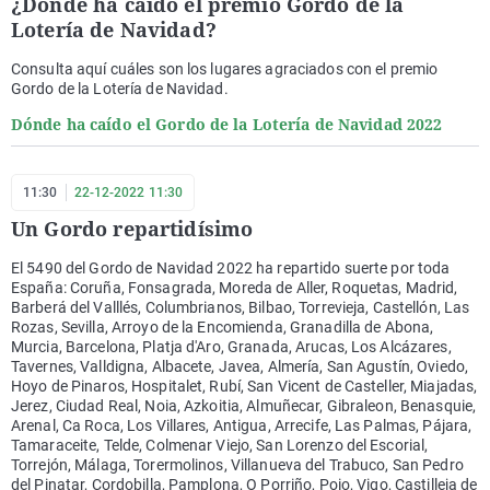
¿Dónde ha caído el premio Gordo de la
Lotería de Navidad?
Consulta aquí cuáles son los lugares agraciados con el premio
Gordo de la Lotería de Navidad.
Dónde ha caído el Gordo de la Lotería de Navidad 2022
11:30
22-12-2022 11:30
Un Gordo repartidísimo
El 5490 del Gordo de Navidad 2022 ha repartido suerte por toda
España: Coruña, Fonsagrada, Moreda de Aller, Roquetas, Madrid,
Barberá del Valllés, Columbrianos, Bilbao, Torrevieja, Castellón, Las
Rozas, Sevilla, Arroyo de la Encomienda, Granadilla de Abona,
Murcia, Barcelona, Platja d'Aro, Granada, Arucas, Los Alcázares,
Tavernes, Valldigna, Albacete, Javea, Almería, San Agustín, Oviedo,
Hoyo de Pinaros, Hospitalet, Rubí, San Vicent de Casteller, Miajadas,
Jerez, Ciudad Real, Noia, Azkoitia, Almuñecar, Gibraleon, Benasquie,
Arenal, Ca Roca, Los Villares, Antigua, Arrecife, Las Palmas, Pájara,
Tamaraceite, Telde, Colmenar Viejo, San Lorenzo del Escorial,
Torrejón, Málaga, Torermolinos, Villanueva del Trabuco, San Pedro
del Pinatar, Cordobilla, Pamplona, O Porriño, Poio, Vigo, Castilleja de