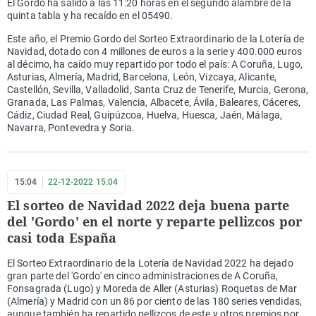
El Gordo ha salido a las 11:20 horas en el segundo alambre de la
quinta tabla y ha recaído en el 05490.
Este año, el Premio Gordo del Sorteo Extraordinario de la Lotería de
Navidad, dotado con 4 millones de euros a la serie y 400.000 euros
al décimo, ha caído muy repartido por todo el país: A Coruña, Lugo,
Asturias, Almería, Madrid, Barcelona, León, Vizcaya, Alicante,
Castellón, Sevilla, Valladolid, Santa Cruz de Tenerife, Murcia, Gerona,
Granada, Las Palmas, Valencia, Albacete, Ávila, Baleares, Cáceres,
Cádiz, Ciudad Real, Guipúzcoa, Huelva, Huesca, Jaén, Málaga,
Navarra, Pontevedra y Soria.
15:04
22-12-2022 15:04
El sorteo de Navidad 2022 deja buena parte
del 'Gordo' en el norte y reparte pellizcos por
casi toda España
El Sorteo Extraordinario de la Lotería de Navidad 2022 ha dejado
gran parte del 'Gordo' en cinco administraciones de A Coruña,
Fonsagrada (Lugo) y Moreda de Aller (Asturias) Roquetas de Mar
(Almería) y Madrid con un 86 por ciento de las 180 series vendidas,
aunque también ha repartido pellizcos de este y otros premios por