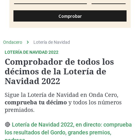
La rosa de los vientos
Caso
Extremadura
Virales
Gente viajera
Retornados
Galicia
Televisión
Como el perro y el gat
Equipo de investigaci
La Rioja
Elecciones
Operación Viuda Negr
Navarra
Ondacero
Lotería de Navidad
País Vasco
LOTERÍA DE NAVIDAD 2022
Comprobador de todos los
décimos de la Lotería de
Navidad 2022
Sigue la Lotería de Navidad en Onda Cero,
comprueba tu décimo
y todos los números
premiados.
🔴
Lotería de Navidad 2022, en directo: comprueba
los resultados del Gordo, grandes premios,