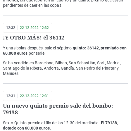
millones, los que repartan un cuarto y un quinto premio que están
pendientes de caer en las copas.
12:32
22-12-2022 12:32
¡Y OTRO MÁS! el 36142
Y unas bolas después, sale el séptimo
quinto: 36142, premiado con
60.000 euros
por serie.
Se ha vendido en Barcelona, Bilbao, San Sebastián, Sort, Madrid,
Santiago de la Ribera, Andorra, Gandía, San Pedro del Pinatar y
Manises.
12:31
22-12-2022 12:31
Un nuevo quinto premio sale del bombo:
79138
Sexto Quinto premio al filo de las 12.30 del mediodía.
El 79138,
dotado con 60.000 euros.