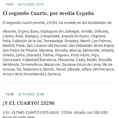
12:57
22-12-2022 12:57
El segundo Cuarto, por media España
El segundo cuarto premio, 25296, ha recaído en las localidades de:
Alicante, Órgiva, Bueu, Esplugues de Llobregat, Armilla, Orihuela,
Llanes, Ávila, Badajoz, L'Hospitalet, Aranda de Duero, Chipiona,
Rota, Cabezón de la Sal, Torrelavega, Oropesa, Motril, Las Palmas,
Madrid, Parla, San Lorenzo del Escorial, San Sebastián de los Reyes,
San Pedro de Pinatar, Maniese, Xirivella, Murcia, Santander, Almería,
Oviedo, Zafra, Granada, Palma, Peguera, Pozo Alcón, Vigo,
Carcaixent, Valladolid Barcelona, Plasencia, Cádiz, Bailén, Boadilla
del Monte, Torremolinos, Mazarrón, Ourense Xinzo de Limia, Illa de
Arousa, Tui, Salamanca, Morón, Teruel, Albaida, Alfara del Patriarca,
Arroyo de la Encomienda y Zamora.
12:48
22-12-2022 12:48
¡Y EL CUARTO! 25296
¡Y EL ÚLTIMO CUARTO ESTÁ AQUÍ!. 25296, dotado con 200.000
euros en cada serie.