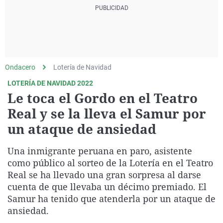
La rosa de los vientos
Caso
Extremadura
Virales
Gente viajera
Retornados
Galicia
Televisión
Como el perro y el gat
Equipo de investigaci
La Rioja
Elecciones
Operación Viuda Negr
Navarra
Ondacero
Lotería de Navidad
País Vasco
LOTERÍA DE NAVIDAD 2022
Le toca el Gordo en el Teatro
Real y se la lleva el Samur por
un ataque de ansiedad
Una inmigrante peruana en paro, asistente
como público al sorteo de la Lotería en el Teatro
Real se ha llevado una gran sorpresa al darse
cuenta de que llevaba un décimo premiado. El
Samur ha tenido que atenderla por un ataque de
ansiedad.