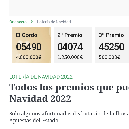
La rosa de los vientos
Caso
Extremadura
Gente viajera
Retornados
Galicia
Ondacero
Lotería de Navidad
Como el perro y el
Equipo de investigación
La Rioja
gato
Operación Viuda
Navarra
Negra
País Vasco
LOTERÍA DE NAVIDAD 2022
Todos los premios que pue
Navidad 2022
Solo algunos afortunados disfrutarán de la lluvi
Apuestas del Estado