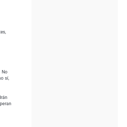
es,
a
.
No
o sí,
drán
uperan