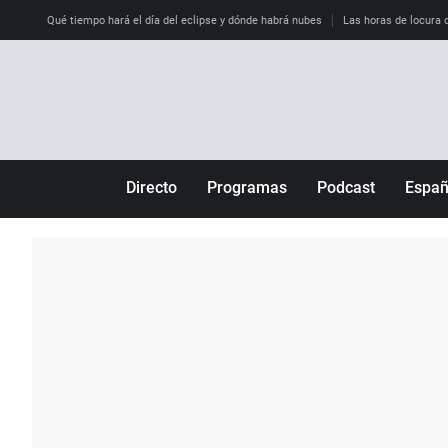
Qué tiempo hará el día del eclipse y dónde habrá nubes
Las horas de locura qu
Directo
Programas
Podcast
Espa
Más de uno
Los Perseguidos
Andalucía
Por fin
Malas decisiones
Aragón
Julia en la onda
Expedientes del más allá
Baleares
La brújula
El viaje del Guernica
Cantabria
Radioestadio
Invisibles
Cataluña
Radioestadio noche
Prohibido morirse
Comunidad de M
El colegio invisible
Esto no ha pasado
Comunitat Vale