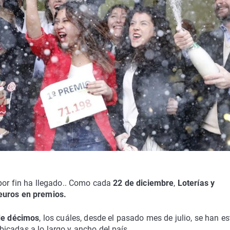
or fin ha llegado.. Como cada
22 de diciembre
,
Loterías y
euros en premios.
de décimos
, los cuáles, desde el pasado mes de julio, se han e
icadas a lo largo y ancho del país.