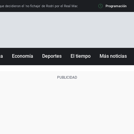
e decidieron el 'no fichaje' de Rodri por el Real Madrid y su 'sí' al Barça
Programación
La llamada de
ña
Economía
Deportes
El tiempo
Más noticias
Fútbol
Sociedad
Baloncesto
Mundo
Tenis
Salud
Motor
Cultura
Ciencia y Tecnología
adrid
Gastronomía
nciana
Medio ambiente