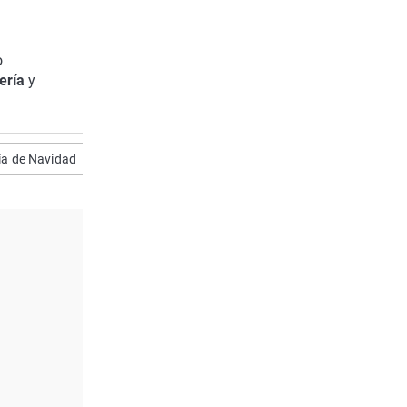
o
tería
y
ía de Navidad