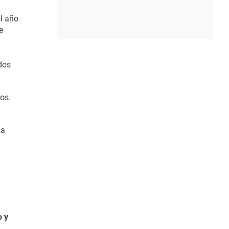
l año
e
ados
os.
a
o y