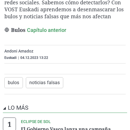
redes sociales. Sabemos cómo detectarlos? Con
La rosa de los vientos
Caso
Extremadura
Virales
VOST Euskadi aprendemos a desenmascarar los
Gente viajera
Retornados
Galicia
Televisión
bulos y noticias falsas que más nos afectan
Como el perro y el gat
Equipo de investigaci
La Rioja
Elecciones
🛑
Bulos
Capítulo anterior
Operación Viuda Negr
Navarra
País Vasco
Andoni Amadoz
Euskadi
|
04.12.2023 13:22
bulos
noticias falsas
LO MÁS
ECLIPSE DE SOL
El Gobierno Vasco lanza una campaña