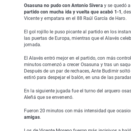
Osasuna no pudo con Antonio Sivera
y se quedó a 
partido con mucha ida y vuelta que acabó 1-1
, de
Vicente y empatara en el 88 Raúl García de Haro.
El gol rojillo le puso picante al partido en los ins
las puertas de Europa, mientras que el Alavés cel
jornada.
El Alavés entró mejor en el partido, con más control
minutos comenzó a crecer Osasuna y tras un saque
Después de un par de rechaces, Ante Budimir soltó 
estiró para despejar el balón, en una de las parada
En la siguiente jugada fue el turno del arquero osa
Aleñá que se envenenó.
Fueron 20 minutos con más intensidad que ocasio
amigas
.
Los de Vicente Moreno fueron más incisivos a baló