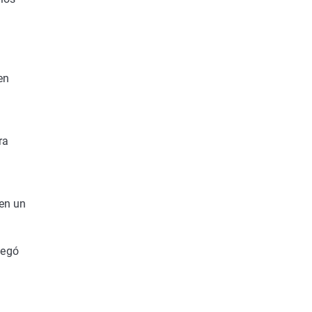
en
ra
 en un
legó