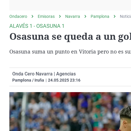
La rosa de los vientos
Caso
Extremadura
Gente viajera
Retornados
Galicia
Ondacero
Emisoras
Navarra
Pamplona
Notic
Como el perro y el
Equipo de investigación
La Rioja
ALAVÉS 1 - OSASUNA 1
gato
Osasuna se queda a un go
Operación Viuda
Navarra
Negra
País Vasco
Osasuna suma un punto en Vitoria pero no es suf
Onda Cero Navarra | Agencias
Pamplona / Iruña
|
24.05.2025 23:16