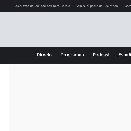
Las claves del eclipse con Sara García
Muere el padre de Leo Messi
Cont
Directo
Programas
Podcast
Espa
Más de uno
Los Perseguidos
Andalucía
Por fin
Malas decisiones
Aragón
Julia en la onda
Expedientes del más allá
Baleares
La brújula
El viaje del Guernica
Cantabria
Radioestadio
Invisibles
Cataluña
Radioestadio noche
Prohibido morirse
Comunidad de M
El colegio invisible
Esto no ha pasado
Comunitat Vale