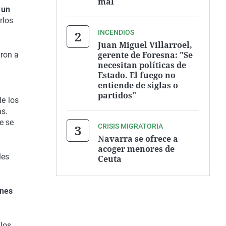
mal
un
rlos
INCENDIOS
Juan Miguel Villarroel,
gerente de Foresna: "Se
aron a
necesitan políticas de
Estado. El fuego no
entiende de siglas o
partidos"
de los
as.
e se
CRISIS MIGRATORIA
Navarra se ofrece a
acoger menores de
les
Ceuta
ones
los