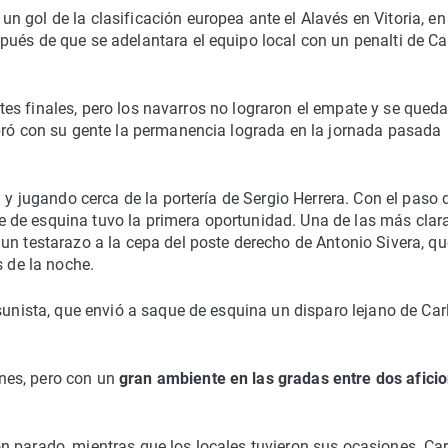
un gol de la clasificación europea ante el Alavés en Vitoria, en
spués de que se adelantara el equipo local con un penalti de Ca
tantes finales, pero los navarros no lograron el empate y se qued
ebró con su gente la permanencia lograda en la jornada pasada
 y jugando cerca de la portería de Sergio Herrera. Con el paso 
 de esquina tuvo la primera oportunidad. Una de las más clar
un testarazo a la cepa del poste derecho de Antonio Sivera, qu
s de la noche.
sunista, que envió a saque de esquina un disparo lejano de Car
nes, pero con un
gran ambiente en las gradas entre dos afici
n parado, mientras que los locales tuvieron sus ocasiones. Car