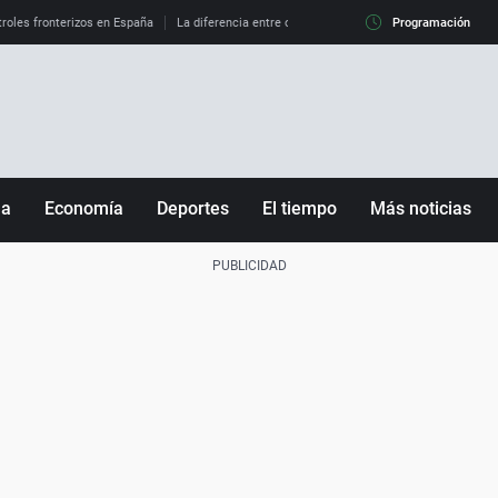
roles fronterizos en España
La diferencia entre observar el eclipse al 99% y al 100%
Programación
ña
Economía
Deportes
El tiempo
Más noticias
Fútbol
Sociedad
Baloncesto
Mundo
Tenis
Salud
Motor
Cultura
Ciencia y Tecnología
adrid
Gastronomía
nciana
Medio ambiente