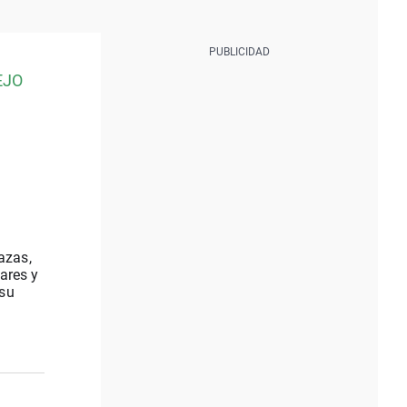
EJO
azas,
ares y
 su