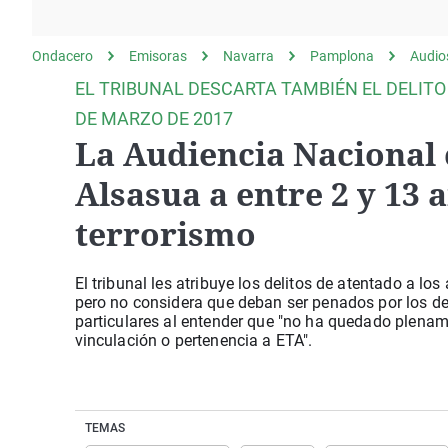
La rosa de los vientos
Caso
Extremadura
Gente viajera
Retornados
Galicia
Ondacero
Emisoras
Navarra
Pamplona
Audio
Como el perro y el
Equipo de investigación
La Rioja
EL TRIBUNAL DESCARTA TAMBIÉN EL DELITO
gato
Operación Viuda
Navarra
DE MARZO DE 2017
Negra
La Audiencia Nacional 
País Vasco
Alsasua a entre 2 y 13 
terrorismo
El tribunal les atribuye los delitos de atentado a l
pero no considera que deban ser penados por los del
particulares al entender que "no ha quedado plename
vinculación o pertenencia a ETA".
TEMAS