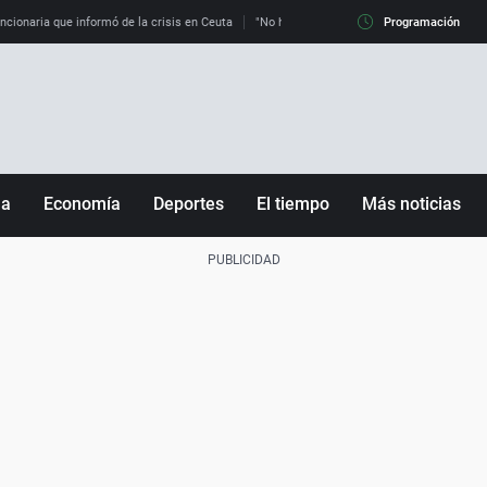
uncionaria que informó de la crisis en Ceuta
"No hay mafias, que no nos engañen": exper
Programación
ña
Economía
Deportes
El tiempo
Más noticias
Fútbol
Sociedad
Baloncesto
Mundo
Tenis
Salud
Motor
Cultura
Ciencia y Tecnología
adrid
Gastronomía
nciana
Medio ambiente