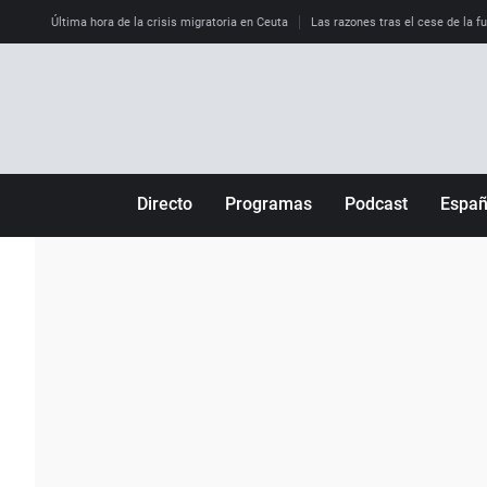
Última hora de la crisis migratoria en Ceuta
Las razones tras el cese de la f
Directo
Programas
Podcast
Espa
Más de uno
Los Perseguidos
Andalucía
Por fin
Malas decisiones
Aragón
Julia en la onda
Expedientes del más allá
Baleares
La brújula
El viaje del Guernica
Cantabria
Radioestadio
Invisibles
Cataluña
Radioestadio noche
Prohibido morirse
Comunidad de M
El colegio invisible
Esto no ha pasado
Comunitat Vale