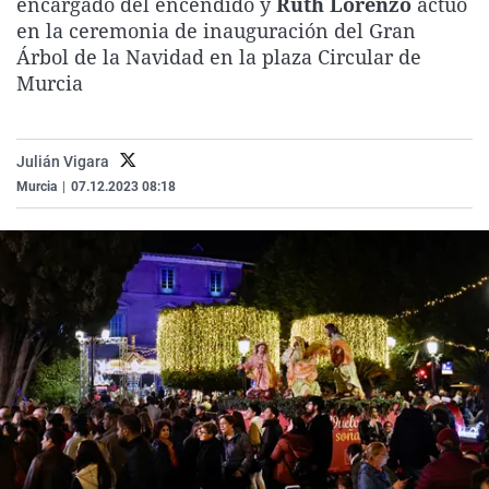
encargado del encendido y
Ruth Lorenzo
actuó
La rosa de los vientos
Caso
Extremadura
Virales
en la ceremonia de inauguración del Gran
Árbol de la Navidad en la plaza Circular de
Gente viajera
Retornados
Galicia
Televisión
Murcia
Como el perro y el gat
Equipo de investigaci
La Rioja
Elecciones
Operación Viuda Negr
Navarra
Julián Vigara
País Vasco
Murcia
|
07.12.2023 08:18