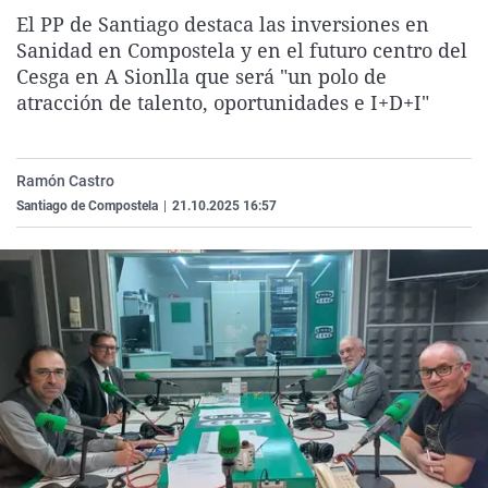
La rosa de los vientos
Caso
Extremadura
Virales
El PP de Santiago destaca las inversiones en
Sanidad en Compostela y en el futuro centro del
Gente viajera
Retornados
Galicia
Televisión
Cesga en A Sionlla que será "un polo de
Como el perro y el gat
Equipo de investigaci
La Rioja
Elecciones
atracción de talento, oportunidades e I+D+I"
Operación Viuda Negr
Navarra
País Vasco
Ramón Castro
Santiago de Compostela
|
21.10.2025 16:57