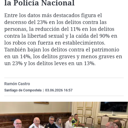
la Policía Nacional
La rosa de los vientos
Caso
Extremadura
Virales
Entre los datos más destacados figura el
Gente viajera
Retornados
Galicia
Televisión
descenso del 23% en los delitos contra las
Como el perro y el gat
Equipo de investigaci
La Rioja
Elecciones
personas, la reducción del 11% en los delitos
Operación Viuda Negr
Navarra
contra la libertad sexual y la caída del 90% en
los robos con fuerza en establecimientos.
País Vasco
También bajan los delitos contra el patrimonio
en un 14%, los delitos graves y menos graves en
un 23% y los delitos leves en un 13%.
Ramón Castro
Santiago de Compostela
|
03.06.2026 16:57