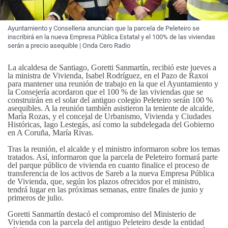
Ayuntamiento y Conselleria anuncian que la parcela de Peleteiro se
inscribirá en la nueva Empresa Pública Estatal y el 100% de las viviendas
serán a precio asequible | Onda Cero Radio
La alcaldesa de Santiago, Goretti Sanmartín, recibió este jueves a
la ministra de Vivienda, Isabel Rodríguez, en el Pazo de Raxoi
para mantener una reunión de trabajo en la que el Ayuntamiento y
la Consejería acordaron que el 100 % de las viviendas que se
construirán en el solar del antiguo colegio Peleteiro serán 100 %
asequibles. A la reunión también asistieron la teniente de alcalde,
María Rozas, y el concejal de Urbanismo, Vivienda y Ciudades
Históricas, Iago Lestegás, así como la subdelegada del Gobierno
en A Coruña, María Rivas.
Tras la reunión, el alcalde y el ministro informaron sobre los temas
tratados. Así, informaron que la parcela de Peleteiro formará parte
del parque público de vivienda en cuanto finalice el proceso de
transferencia de los activos de Sareb a la nueva Empresa Pública
de Vivienda, que, según los plazos ofrecidos por el ministro,
tendrá lugar en las próximas semanas, entre finales de junio y
primeros de julio.
Goretti Sanmartín destacó el compromiso del Ministerio de
Vivienda con la parcela del antiguo Peleteiro desde la entidad