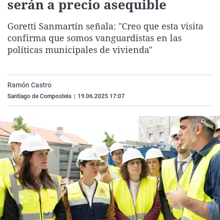
serán a precio asequible
La rosa de los vientos
Caso
Extremadura
Virales
Goretti Sanmartín señala: "Creo que esta visita
Gente viajera
Retornados
Galicia
Televisión
confirma que somos vanguardistas en las
Como el perro y el gat
Equipo de investigaci
La Rioja
Elecciones
políticas municipales de vivienda"
Operación Viuda Negr
Navarra
País Vasco
Ramón Castro
Santiago de Compostela
|
19.06.2025 17:07