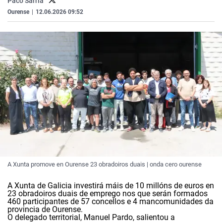
Paco Sarria
La rosa de los vientos
Caso
Extremadura
Virales
Ourense
|
12.06.2026 09:52
Gente viajera
Retornados
Galicia
Televisión
Como el perro y el gat
Equipo de investigaci
La Rioja
Elecciones
Operación Viuda Negr
Navarra
País Vasco
A Xunta promove en Ourense 23 obradoiros duais | onda cero ourense
A Xunta de Galicia investirá máis de 10 millóns de euros en
23 obradoiros duais de emprego nos que serán formados
460 participantes de 57 concellos e 4 mancomunidades da
provincia de Ourense.
O delegado territorial, Manuel Pardo, salientou a