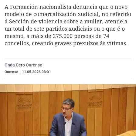
La rosa de los vientos
Caso
Extremadura
Virales
A Formación nacionalista denuncia que o novo
modelo de comarcalización xudicial, no referido
Gente viajera
Retornados
Galicia
Televisión
á Sección de violencia sobre a muller, atende a
Como el perro y el gat
Equipo de investigaci
La Rioja
Elecciones
un total de sete partidos xudiciais ou o que é o
mesmo, a máis de 275.000 persoas de 74
Operación Viuda Negr
Navarra
concellos, creando graves prexuízos ás vítimas.
País Vasco
Onda Cero Ourense
Ourense
|
11.05.2026 08:01