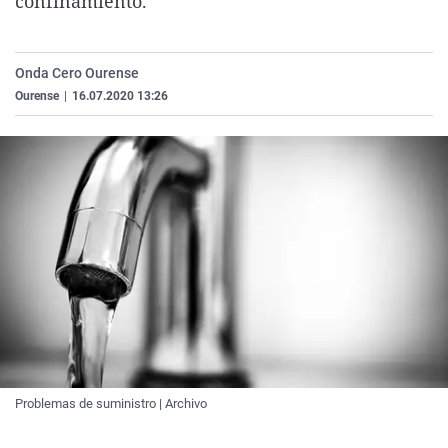
confinamiento.
La rosa de los vientos
Caso
Extremadura
Virales
Gente viajera
Retornados
Galicia
Televisión
Onda Cero Ourense
Como el perro y el gat
Equipo de investigaci
La Rioja
Elecciones
Ourense
|
16.07.2020 13:26
Operación Viuda Negr
Navarra
País Vasco
Problemas de suministro | Archivo