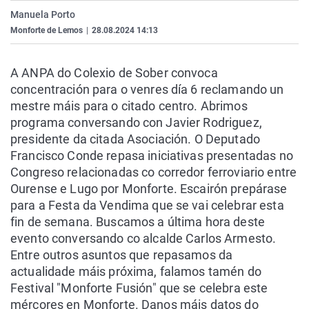
La rosa de los vientos
Caso
Extremadura
Virales
Manuela Porto
Monforte de Lemos
|
28.08.2024 14:13
Gente viajera
Retornados
Galicia
Televisión
Como el perro y el gat
Equipo de investigaci
La Rioja
Elecciones
A ANPA do Colexio de Sober convoca
Operación Viuda Negr
Navarra
concentración para o venres día 6 reclamando un
mestre máis para o citado centro. Abrimos
País Vasco
programa conversando con Javier Rodriguez,
presidente da citada Asociación. O Deputado
Francisco Conde repasa iniciativas presentadas no
Congreso relacionadas co corredor ferroviario entre
Ourense e Lugo por Monforte. Escairón prepárase
para a Festa da Vendima que se vai celebrar esta
fin de semana. Buscamos a última hora deste
evento conversando co alcalde Carlos Armesto.
Entre outros asuntos que repasamos da
actualidade máis próxima, falamos tamén do
Festival "Monforte Fusión" que se celebra este
mércores en Monforte. Danos máis datos do