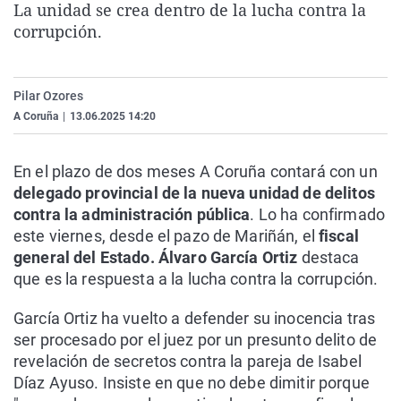
La unidad se crea dentro de la lucha contra la
La rosa de los vientos
Caso
Extremadura
Virales
corrupción.
Gente viajera
Retornados
Galicia
Televisión
Como el perro y el gat
Equipo de investigaci
La Rioja
Elecciones
Pilar Ozores
Operación Viuda Negr
Navarra
A Coruña
|
13.06.2025 14:20
País Vasco
En el plazo de dos meses A Coruña contará con un
delegado provincial de la nueva unidad de delitos
contra la administración pública
. Lo ha confirmado
este viernes, desde el pazo de Mariñán, el
fiscal
general del Estado. Álvaro García Ortiz
destaca
que es la respuesta a la lucha contra la corrupción.
García Ortiz ha vuelto a defender su inocencia tras
ser procesado por el juez por un presunto delito de
revelación de secretos contra la pareja de Isabel
Díaz Ayuso. Insiste en que no debe dimitir porque