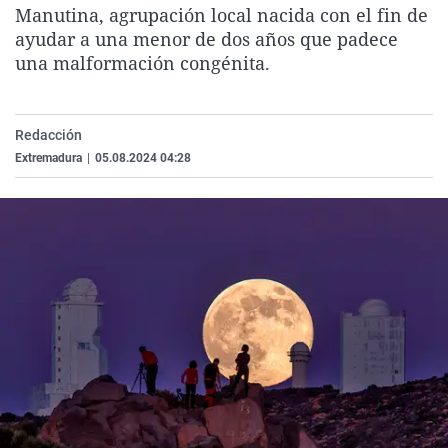
Manutina, agrupación local nacida con el fin de
La rosa de los vientos
Caso
Extremadura
Virales
ayudar a una menor de dos años que padece
Gente viajera
Retornados
Galicia
Televisión
una malformación congénita.
Como el perro y el gat
Equipo de investigaci
La Rioja
Elecciones
Operación Viuda Negr
Navarra
Redacción
País Vasco
Extremadura
|
05.08.2024 04:28