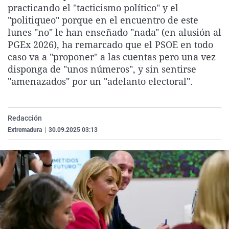
practicando el "tacticismo político" y el
La rosa de los vientos
Caso
Extremadura
Virales
"politiqueo" porque en el encuentro de este
Gente viajera
Retornados
Galicia
Televisión
lunes "no" le han enseñado "nada" (en alusión al
PGEx 2026), ha remarcado que el PSOE en todo
Como el perro y el gat
Equipo de investigaci
La Rioja
Elecciones
caso va a "proponer" a las cuentas pero una vez
Operación Viuda Negr
Navarra
disponga de "unos números", y sin sentirse
"amenazados" por un "adelanto electoral".
País Vasco
Redacción
Extremadura
|
30.09.2025 03:13