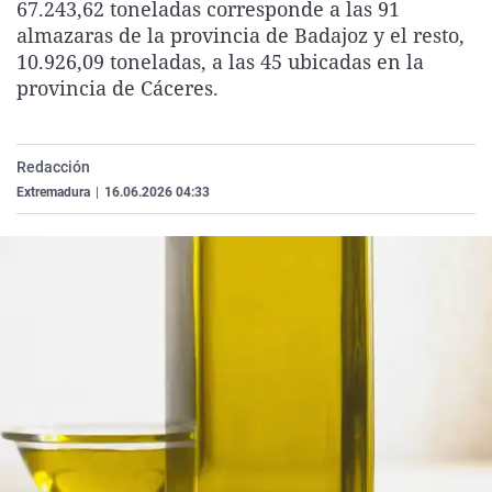
67.243,62 toneladas corresponde a las 91
La rosa de los vientos
Caso
Extremadura
Virales
almazaras de la provincia de Badajoz y el resto,
Gente viajera
Retornados
Galicia
Televisión
10.926,09 toneladas, a las 45 ubicadas en la
provincia de Cáceres.
Como el perro y el gat
Equipo de investigaci
La Rioja
Elecciones
Operación Viuda Negr
Navarra
Redacción
País Vasco
Extremadura
|
16.06.2026 04:33